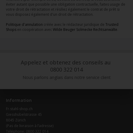
éviter autant que possible une obligation contractuelle, faites usage de
votre droit de rétractation et résiliez également le contrat de prêt si
vous disposez également d'un droit de rétractation.
Politique d'annulation
créée avec le rédacteur juridique de
Trusted
Shops
en coopération avec
Wilde Beuger Solmecke Rechtsanwälte
.
Appelez et obtenez des conseils au
0800 322 014
Nous parlons anglais dans notre service client
Information
Fr.stahl-shop.ch
Giesshübelstrasse 45
8045 Zürich
(Pas de livraison à l’adresse)
Téléphone: 0800 322 014