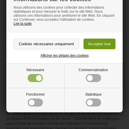
- Commandé le (*) / reçu le (*)
Nous utilisons des cookies pour collecter des informations
statistiques et pour mesurer le trafic sur le site Web. Nous
utilisons ces informations pour améliorer le site Web. En cliquant
- Nom du (des) consommateur(s)
sur Continuer, vous acceptez l'utilisation de cookies.
Lire la suite
- Adresse du (des) consommateur(s)
- Signature du (des) consommateur(s) (uniquement si notifié sur papier)
- Date
(*) Supprimer là où cela ne s'applique pas.
Afficher les détails des cookies
Instructions spéciales
Nécessaire
Commercialisation
Si vous financez ce contrat par un prêt et que vous le révoquez
ultérieurement, vous n'êtes plus lié par le contrat de prêt, à condition
que les deux contrats forment une unité économique. Ceci est à
supposer en particulier si nous sommes votre prêteur en même temps
Fonctionnel
Statistique
ou si votre prêteur fait usage de notre coopération en matière de
financement. Si nous avons déjà reçu le prêt lorsque la révocation
prend effet, votre prêteur assumera nos droits et obligations en vertu
du contrat financé à votre égard en ce qui concerne les conséquences
juridiques de la révocation ou du retour. Cette dernière ne s'applique
pas si l'objet du présent contrat est l'acquisition d'instruments
financiers (par exemple titres, devises ou dérivés). Si vous souhaitez