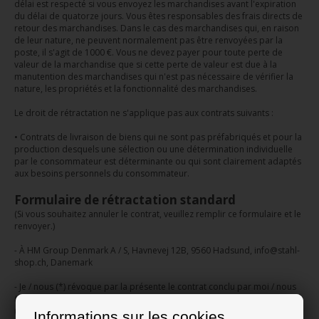
délai est respecté si vous envoyez les marchandises avant l'expiration
du délai de quatorze jours. Vous êtes responsables des frais directs de
retour des marchandises. Dans le cas des marchandises qui, en raison
de leur nature, ne peuvent normalement pas être renvoyées par la
poste, il s'agit de 1000 €. Vous ne devez payer pour toute perte de
valeur de la marchandise que si cette perte de valeur est due à la
manutention des marchandises qui n'est pas nécessaire de vérifier la
nature, les propriétés et la fonctionnalité des marchandises.
Le droit de rétractation ne s'applique pas aux contrats suivants :
• Contrats de livraison de biens qui ne sont pas préfabriqués et pour la
production desquels une sélection ou une détermination individuelle
par le consommateur est déterminante ou qui sont clairement adaptés
aux besoins personnels du consommateur.
Formulaire de rétractation standard
(Si vous souhaitez annuler le contrat, veuillez remplir ce formulaire et le
renvoyer.)
- À HM Group Denmark A / S, Havnevej 12B, 9560 Hadsund, info@stahl-
shop.ch, Danemark
- Je / nous (*) révoque par la présente le contrat conclu par moi / nous
(*) pour l'achat des biens suivants (*) / la fourniture du service suivant
(*)
Informations sur les cookies