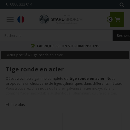
0800 322 014
0
FABRIQUÉ SELON VOS DIMENSIONS
Acier profilé
»
Tige ronde en acier
Tige ronde en acier
Découvrez notre gamme complète de
tige ronde en acier
. Nous
proposons un choix varié de tiges cylindriques dans différents métaux.
Vous trouverez chez nous du fer, fer galvanisé, acier inoxydable (y
compris l'acier inoxydable austénitique), aluminium, cuivre et laiton.
Chaque tige est découpée précisément selon vos dimensions et
expédiée rapidement pour vos besoins professionnels et personnels.
Lire plus