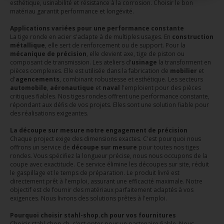
esthétique, usinabilité et résistance à la corrosion. Choisir le bon
matériau garantit performance et longévité.
Applications variées pour une performance constante
La tige ronde en acier s'adapte à de multiples usages. En
construction
métallique
, elle sert de renforcement ou de support. Pour la
mécanique de précision
, elle devient axe, tige de piston ou
composant de transmission. Les ateliers d'
usinage
la transforment en
pièces complexes. Elle est utilisée dans la fabrication de
mobilier
et
d'
agencements
, combinant robustesse et esthétique. Les secteurs
automobile
,
aéronautique
et
naval
l'emploient pour des pièces
critiques fiables. Nos tiges rondes offrent une performance constante,
répondant aux défis de vos projets. Elles sont une solution fiable pour
des réalisations exigeantes.
La découpe sur mesure notre engagement de précision
Chaque project exige des dimensions exactes. C'est pourquoi nous
offrons un service de
découpe sur mesure
pour toutes nos tiges
rondes. Vous spécifiez la longueur précise, nous nous occupons de la
coupe avec exactitude. Ce service élimine les découpes sur site, réduit
le gaspillage et le temps de préparation. Le produit livré est
directement prêt à l'emploi, assurant une efficacité maximale. Notre
objectif est de fournir des matériaux parfaitement adaptés à vos
exigences. Nous livrons des solutions prêtes à l'emploi.
Pourquoi choisir stahl-shop.ch pour vos fournitures
Choisir stahl-shop.ch, c'est opter pour un partenaire fiable. Nous