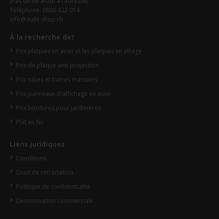
(Pas de livraison à l’adresse)
Téléphone: 0800 322 014
info@stahl-shop.ch
À la recherche de?
Prix plaques en acier et les plaques en alliage
Prix de plaque anti-projection
Prix tubes et barres massives
Prix panneaux d'affichage en acier
Prix bordures pour jardinières
Plat en fer
Liens juridiques
Conditions
Droit de rétractation
Politique de confidentialité
Dénomination commerciale