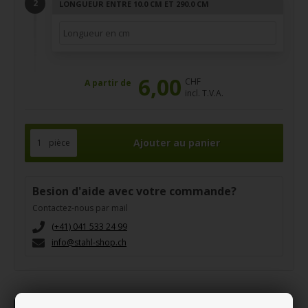
LONGUEUR ENTRE 10.0 CM ET 290.0 CM
6,00
CHF
A partir de
incl. T.V.A.
pièce
Besion d'aide avec votre commande?
Contactez-nous par mail
(+41) 041 533 24 99
info@stahl-shop.ch