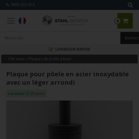
0800 322 014
0
LIVRAISON RAPIDE
F
Tôle acier
»
Plaques de poêle à bois
Plaque pour pôele en acier inoxydable
avec un léger arrondi
Livraison 15-25 Jours