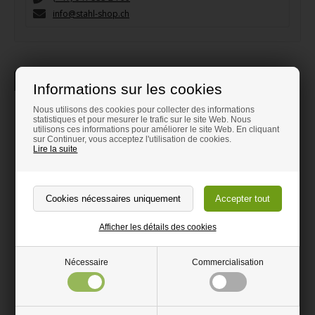
info@stahl-shop.ch
La description
Information
Informations sur les cookies
Nous utilisons des cookies pour collecter des informations
Poutre en acier UNP
statistiques et pour mesurer le trafic sur le site Web. Nous
utilisons ces informations pour améliorer le site Web. En cliquant
sur Continuer, vous acceptez l'utilisation de cookies.
Découper selon vos besoins
Lire la suite
Parfait pour tout type de projet en métal
Peut être découpée avec une meuleuse d'angle.
Poutre UNP en acier aussi appelé poutre en U.
Afficher les détails des cookies
La poutre en acier peut être utilisée aussi bien à l'intérieur qu'à
l'extérieur. Avec le temps, l’humidité de l’air va rouiller la poutre.
Ça va donc rouiller plus vite à l’extérieur. Si vous souhaitez
Nécessaire
Commercialisation
accélérer la procédure, vous pouvez humidifier la poutre.
La poutre en acier U peut être utilisée comme renforcement.