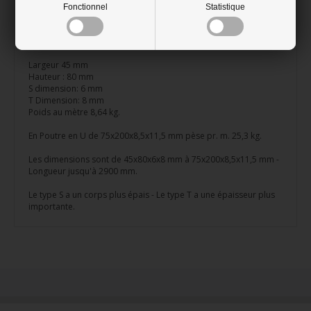
Pour calculer les bonnes dimensions et le poids supporté,
Fonctionnel
Statistique
contactez un bureau d’étude ou un expert en construction.
Poutre en U: 45x80x6x8 mm
Largeur 45 mm
Hauteur : 80 mm
S dimension: 6 mm
T Dimension: 8 mm
Poids au mètre 8,64 kg.
En Poutre en U de 75x200x8,5x11,5 mm pèse pr. m. 25,3 kg.
Les dimensions sont de 45x80x6x8 mm à 75x200x8,5x11,5 mm -
Longueur jusqu'à 2900 mm.
Le type S a un corps plus épais - Le type T a une épaisseur plus
importante.