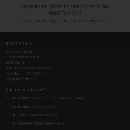
Appelez et obtenez des conseils au
0800 322 014
Nous parlons anglais dans notre service client
Information
Fr.stahl-shop.ch
Giesshübelstrasse 45
8045 Zürich
(Pas de livraison à l’adresse)
Téléphone: 0800 322 014
info@stahl-shop.ch
À la recherche de?
Prix plaques en acier et les plaques en alliage
Prix de plaque anti-projection
Prix tubes et barres massives
Prix panneaux d'affichage en acier