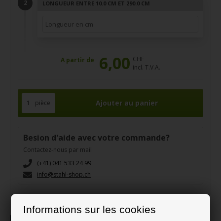
LONGUEUR ENTRE 10.0 CM ET 290.0 CM
6,00
CHF
A partir de
incl. T.V.A.
pièce
Besion d'aide avec votre commande?
Contactez-nous par mail
(+41) 041 533 24 99
info@stahl-shop.ch
Informations sur les cookies