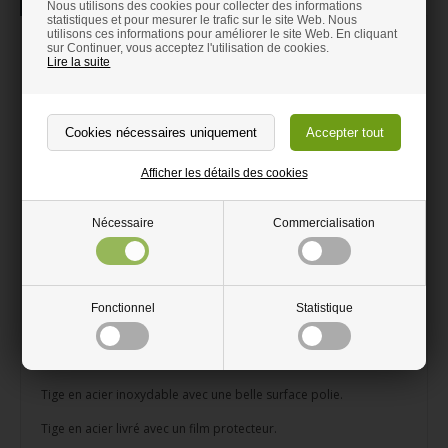
La description
Information
Nous utilisons des cookies pour collecter des informations
statistiques et pour mesurer le trafic sur le site Web. Nous
utilisons ces informations pour améliorer le site Web. En cliquant
Tige rond en acier inoxydable
sur Continuer, vous acceptez l'utilisation de cookies.
Lire la suite
Inoxydable. Rond acier ne rouille pas
Un finish avec une surface polie
Peut être utilisé aussi bien à l’intérieur qu’à l’extérieur
Afficher les détails des cookies
Découper à votre longueur souhaitée
Nécessaire
Commercialisation
Peut être découper avec une meuleuse
Fabriqué au Danemark
Tige en fer inoxydable et tube en acier peut être utilisé aussi
Fonctionnel
Statistique
bien à l’intérieur qu’à l’extérieur. Ne rouille pas.
Rond acier est facile à découper soi-même. Utiliser une
meuleuse ou une scie à métaux.
Tige en acier inoxydable avec une belle surface polie.
Tige en acier livré avec un film protecteur.