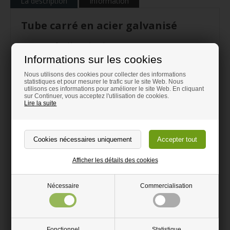
La description
Information
Tube carré en acier galvanisé
Barre en fer découpée selon vos mesures
Informations sur les cookies
Parfait pour un projet en acier à faire soi-même
Nous utilisons des cookies pour collecter des informations
Acier galvanisé
statistiques et pour mesurer le trafic sur le site Web. Nous
utilisons ces informations pour améliorer le site Web. En cliquant
sur Continuer, vous acceptez l'utilisation de cookies.
Protéger contre la rouille
Lire la suite
Tube en acier galvanisé peut être utilisé aussi bien à l’intérieur
qu’à l’extérieur. Ne rouille pas.
Tube en fer est facile à découper soi-même. Utiliser une
meuleuse ou une scie à métaux.
Afficher les détails des cookies
Épaisseur de 2mm jusqu’à 4mm.
Longueur jusqu’à 2900mm.
Nécessaire
Commercialisation
Produits similaires
Fonctionnel
Statistique